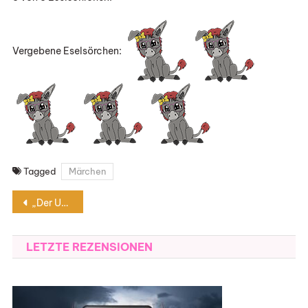
Vergebene Eselsörchen:
Tagged
Märchen
Beitragsnavigation
„Der Untergang von Thornton Hall“ von Britta Habekost
LETZTE REZENSIONEN