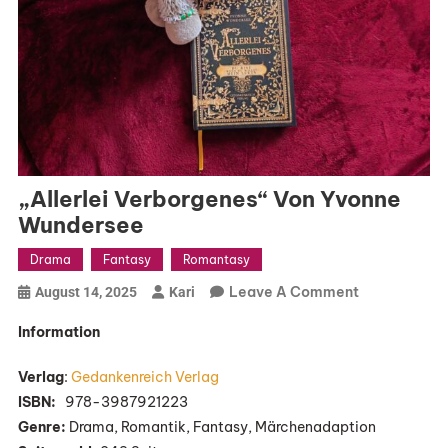
„Allerlei Verborgenes“ Von Yvonne
Wundersee
Drama
Fantasy
Romantasy
On
Leave A Comment
August 14, 2025
Kari
„Allerlei
Information
Verborgenes
Von
Verlag
:
Gedankenreich Verlag
Yvonne
ISBN:
‎ ‎ ‎978-3987921223
Wundersee
Genre:
Drama, Romantik, Fantasy, Märchenadaption