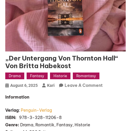
„Der Untergang Von Thornton Hall“
Von Britta Habekost
Drama
Fantasy
Historie
Romantasy
On
Leave A Comment
August 6, 2025
Kari
„Der
Information
Untergang
Von
Verlag
:
Penguin-Verlag
Thornton
ISBN:
‎ ‎ ‎978-3-328-11206-8
Hall“
Genre:
Drama, Romantik, Fantasy, Historie
Von