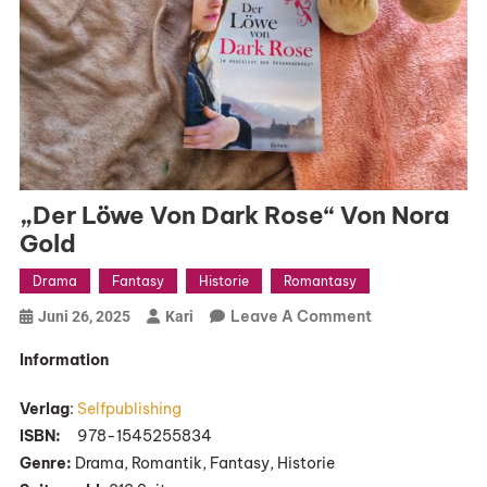
„Der Löwe Von Dark Rose“ Von Nora
Gold
Drama
Fantasy
Historie
Romantasy
On
Leave A Comment
Juni 26, 2025
Kari
„Der
Information
Löwe
Von
Verlag
:
Selfpublishing
Dark
ISBN:
‎ ‎ ‎ ‎ 978-1545255834
Rose“
Genre:
Drama, Romantik, Fantasy, Historie
Von