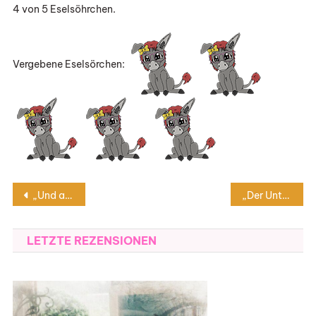
4 von 5 Eselsöhrchen.
Vergebene Eselsörchen:
Beitragsnavigation
„Und alle so still“ von Mareike Fallwickls
„Der Untergang von Thornton Hall“ von Britta Habekost
LETZTE REZENSIONEN