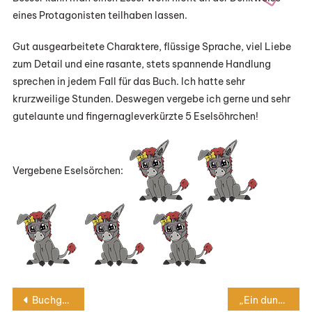
eines Protagonisten teilhaben lassen.
Gut ausgearbeitete Charaktere, flüssige Sprache, viel Liebe
zum Detail und eine rasante, stets spannende Handlung
sprechen in jedem Fall für das Buch. Ich hatte sehr
krurzweilige Stunden. Deswegen vergebe ich gerne und sehr
gutelaunte und fingernagleverkürzte 5 Eselsöhrchen!
Vergebene Eselsörchen:
Beitragsnavigation
Buchgeschichte: Der Greif
„Ein dunkles Geschenk“ von Nora Roberts