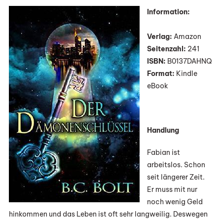
„Der
Information
:
Dämonenschl
Von
Verlag:
Amazon
B.C.
Seitenzahl:
241
Bolt
ISBN:
B0137DAHNQ
Format:
Kindle
eBook
Handlung
Fabian ist
arbeitslos. Schon
seit längerer Zeit.
Er muss mit nur
noch wenig Geld
hinkommen und das Leben ist oft sehr langweilig. Deswegen