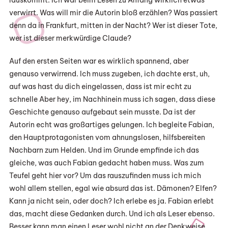
rauskommt. Ich war beim Lesen zu Anfang wirklich etwas
verwirrt. Was will mir die Autorin bloß erzählen? Was passiert
denn da in Frankfurt, mitten in der Nacht? Wer ist dieser Tote,
wer ist dieser merkwürdige Claude?
Auf den ersten Seiten war es wirklich spannend, aber
genauso verwirrend. Ich muss zugeben, ich dachte erst, uh,
auf was hast du dich eingelassen, dass ist mir echt zu
schnelle Aber hey, im Nachhinein muss ich sagen, dass diese
Geschichte genauso aufgebaut sein musste. Da ist der
Autorin echt was großartiges gelungen. Ich begleite Fabian,
den Hauptprotagonisten vom ahnungslosen, hilfsbereiten
Nachbarn zum Helden. Und im Grunde empfinde ich das
gleiche, was auch Fabian gedacht haben muss. Was zum
Teufel geht hier vor? Um das rauszufinden muss ich mich
wohl allem stellen, egal wie absurd das ist. Dämonen? Elfen?
Kann ja nicht sein, oder doch? Ich erlebe es ja. Fabian erlebt
das, macht diese Gedanken durch. Und ich als Leser ebenso.
Besser kann man einen Leser wohl nicht an der Denkweise