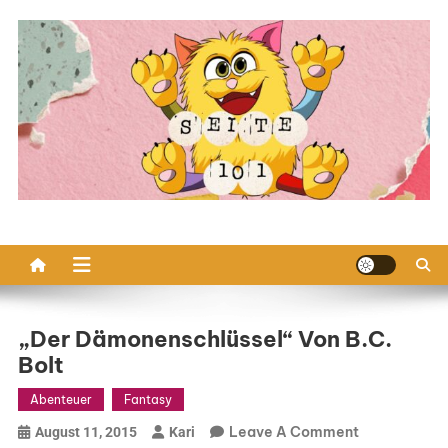
Skip
to
content
„Der Dämonenschlüssel“ Von B.C.
Bolt
Abenteuer
Fantasy
On
Leave A Comment
August 11, 2015
Kari