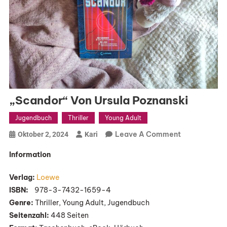
„Scandor“ Von Ursula Poznanski
Jugendbuch
Thriller
Young Adult
On
Leave A Comment
Oktober 2, 2024
Kari
„Scandor“
Information
Von
Ursula
Verlag:
Loewe
Poznanski
ISBN:
‎ ‎ ‎ 978-3-7432-1659-4
Genre:
Thriller, Young Adult, Jugendbuch
Seitenzahl:
448 Seiten