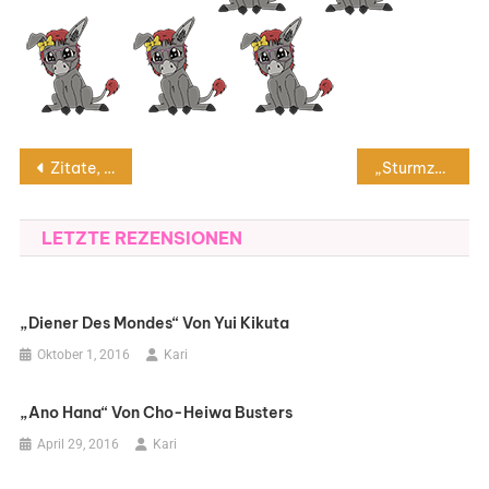
Beitragsnavigation
Zitate, die nachhallen
„Sturmzeit“ von Charlotte Link
LETZTE REZENSIONEN
„Diener Des Mondes“ Von Yui Kikuta
Oktober 1, 2016
Kari
„Ano Hana“ Von Cho-Heiwa Busters
April 29, 2016
Kari