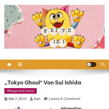
Skip
to
content
„Tokyo Ghoul“ Von Sui Ishida
Manga Und Comic
On
Leave A Comment
Mai 7, 2015
Kari
„Tokyo
Informatio
n: