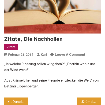
Zitate, Die Nachhallen
Zitate
On
Leave A Comment
Februar 21, 2014
Kari
Zitate,
„In welche Richtung sollen wir gehen?“ „Dorthin wohin uns
Die
der Wind weht!“
Nachhallen
Aus „Krümelchen und seine Freunde entdecken die Welt“ von
Bettina Lippenberger.
Beitragsnavigation
„Dancing Jax – Auftakt“ Von Robin Jarvis
„Krümelchen und seine Freunde entdecken die Welt“ von Bettina Lippenberger