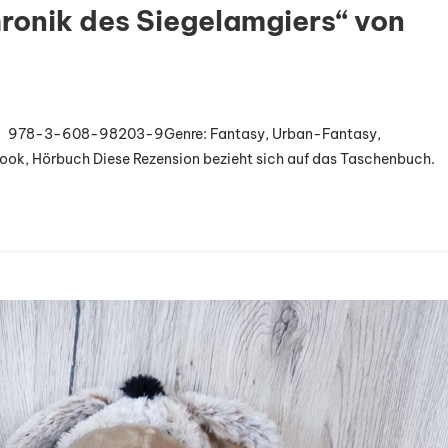
hronik des Siegelamgiers“ von
nte
: ‎ ‎ 978-3-608-98203-9Genre: Fantasy, Urban-Fantasy,
ook, Hörbuch Diese Rezension bezieht sich auf das Taschenbuch.
gel
onik
gelamgiers“
in
rne