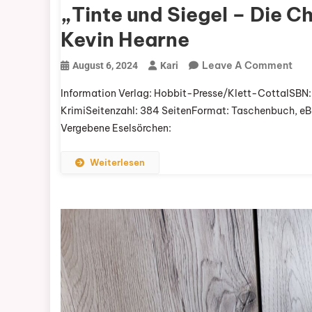
„Tinte und Siegel – Die C
Kevin Hearne
On
Leave A Comment
August 6, 2024
Kari
„Ti
Information Verlag: Hobbit-Presse/Klett-CottaISBN
Und
KrimiSeitenzahl: 384 SeitenFormat: Taschenbuch, eB
Sie
Vergebene Eselsörchen:
–
Die
Weiterlesen
Chr
Des
Sie
Von
Kev
Hea