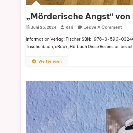
„Mörderische Angst“ von 
On
Leave A Comment
Juni 25, 2024
Kari
„Mör
Information Verlag: FischerISBN: ‎ ‎ 978-3-596-03240
Angs
Taschenbuch, eBook, Hörbuch Diese Rezension bezieh
Von
Lind
Weiterlesen
Casti