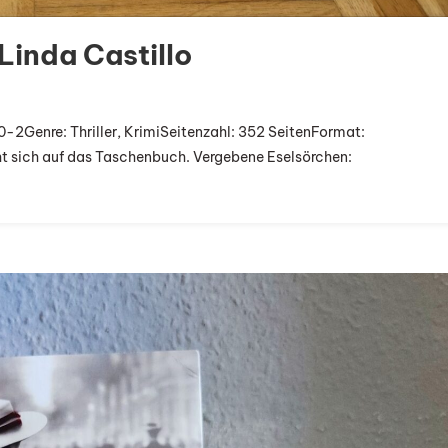
Linda Castillo
derische
-2Genre: Thriller, KrimiSeitenzahl: 352 SeitenFormat:
t“
t sich auf das Taschenbuch. Vergebene Eselsörchen:
a
llo