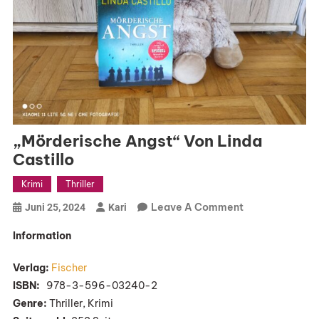
„Mörderische Angst“ Von Linda
Castillo
Krimi
Thriller
On
Leave A Comment
Juni 25, 2024
Kari
„Mörderische
Information
Angst“
Von
Verlag:
Fischer
Linda
ISBN:
‎ ‎ 978-3-596-03240-2
Castillo
Genre:
Thriller, Krimi