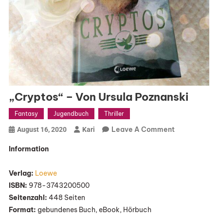
„Cryptos“ – Von Ursula Poznanski
Fantasy
Jugendbuch
Thriller
On
Leave A Comment
August 16, 2020
Kari
„Cryptos“
Information
–
Von
Verlag:
Loewe
Ursula
ISBN:
978-3743200500
Poznanski
Seitenzahl:
448 Seiten
Format:
gebundenes Buch, eBook, Hörbuch