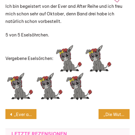
Ich bin begeistert von der Ever and After Reihe und ich freu
mich schon sehr auf Oktober, denn Band drei habe ich
natürlich schon vorbestellt.
5 von 5 Eselsöhrchen.
Vergebene Eselsörchen:
Beitragsnavigation
„Ever and After – Der schlafende Prinz“ von Stella Tack
„Die Wut die bleibt“ von Mareike Fallwickl
LETZTE REZENSIONEN