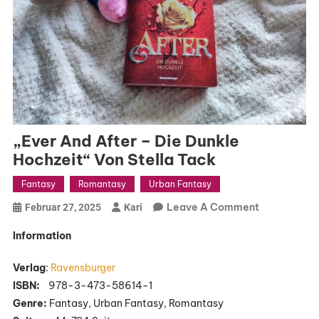
„Ever And After – Die Dunkle
Hochzeit“ Von Stella Tack
Fantasy
Romantasy
Urban Fantasy
On
Leave A Comment
Februar 27, 2025
Kari
„Ever
Information
And
After
Verlag
:
Ravensburger
–
ISBN:
‎ ‎ ‎ 978-3-473-58614-1
Die
Genre:
Fantasy, Urban Fantasy, Romantasy
Dunkle