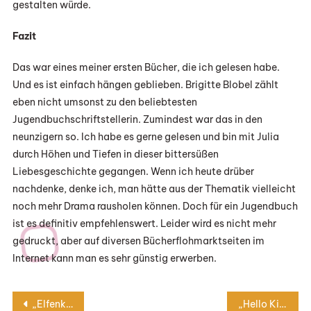
gestalten würde.
Fazit
Das war eines meiner ersten Bücher, die ich gelesen habe.
Und es ist einfach hängen geblieben. Brigitte Blobel zählt
eben nicht umsonst zu den beliebtesten
Jugendbuchschriftstellerin. Zumindest war das in den
neunzigern so. Ich habe es gerne gelesen und bin mit Julia
durch Höhen und Tiefen in dieser bittersüßen
Liebesgeschichte gegangen. Wenn ich heute drüber
nachdenke, denke ich, man hätte aus der Thematik vielleicht
noch mehr Drama rausholen können. Doch für ein Jugendbuch
ist es definitiv empfehlenswert. Leider wird es nicht mehr
gedruckt, aber auf diversen Bücherflohmarktseiten im
Internet kann man es sehr günstig erwerben.
Beitragsnavigation
„Elfenkuss“ von Aprilynne Pike
„Hello Kitty muss sterben“ von Angela S. Choi