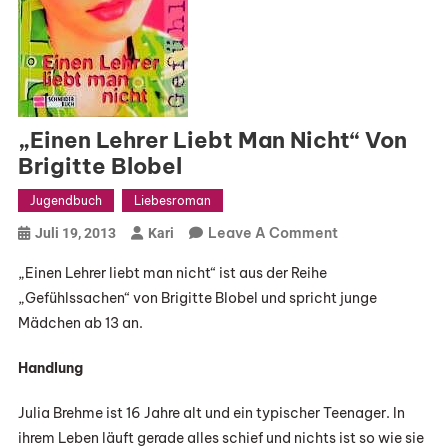
„Einen Lehrer Liebt Man Nicht“ Von
Brigitte Blobel
Jugendbuch
Liebesroman
On
Leave A Comment
Juli 19, 2013
Kari
„Einen
„Einen Lehrer liebt man nicht“ ist aus der Reihe
Lehrer
„Gefühlssachen“ von Brigitte Blobel und spricht junge
Liebt
Mädchen ab 13 an.
Man
Nicht“
Handlung
Von
Brigitte
Julia Brehme ist 16 Jahre alt und ein typischer Teenager. In
Blobel
ihrem Leben läuft gerade alles schief und nichts ist so wie sie