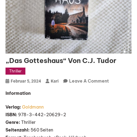
„Das Gotteshaus“ Von C.J. Tudor
Thriller
On
Leave A Comment
Februar 5, 2024
Kari
„Das
Information
Gotteshaus“
Von
Verlag:
Goldmann
C.J.
ISBN:
978-3-442-20629-2
Tudor
Genre:
Thriller
Seitenzahl:
560 Seiten