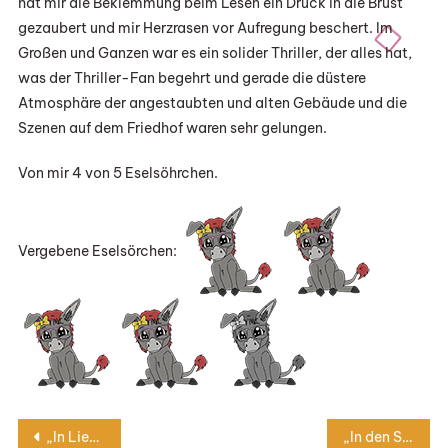
hat mir die Beklemmung beim Lesen ein Druck in die Brust
gezaubert und mir Herzrasen vor Aufregung beschert. Im
Großen und Ganzen war es ein solider Thriller, der alles hat,
was der Thriller-Fan begehrt und gerade die düstere
Atmosphäre der angestaubten und alten Gebäude und die
Szenen auf dem Friedhof waren sehr gelungen.
Von mir 4 von 5 Eselsöhrchen.
Vergebene Eselsörchen:
Beitragsnavigation
„In Liebe, deine Lina“ von Barbara Leciejewski
„In den Stunden einer Nacht“ von Frederico Axat