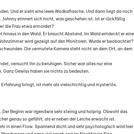
Boden. Und er sieht eine leere Wodkaflasche. Und dann liegt da noch
Johnny erinnert sich nicht, was geschehen ist. Ist er rückfällig
er die Frau etwa ermordet?
t hinaus in den Wald. Er braucht Abstand. Im Wald entdeckt er ein
Wohnzimmer wird gezeigt auf den Monitoren. Wurde er beobachtet?
verschwunden. Die vermutete Kamera steht nicht an dem Ort, an dem
det, versucht ihn zu beruhigen. Sicher war alles nur eine
en. Ganz Gewiss haben sie nichts zu bedeuten.
Erfahrung bringt, ist mehr als vielschichtig und mysteriös.
 Der Beginn war irgendwie sehr steinig und holprig. Obwohl das
icher genau so gefühlt, als er neben der Leiche erwacht ist.
hr in einen Flow. Spannend dicht und sehr psychologisch wird hier