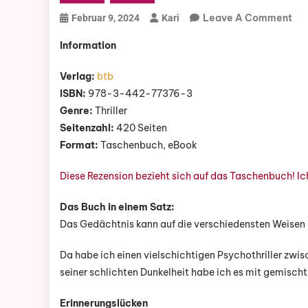
On
Leave A Comment
Februar 9, 2024
Kari
„In
Information
De
St
Verlag:
btb
Ein
ISBN:
978-3-442-77376-3
Nac
Genre:
Thriller
Vo
Seitenzahl:
420 Seiten
Fre
Format:
Taschenbuch, eBook
Ax
Diese Rezension bezieht sich auf das Taschenbuch! I
Das Buch in einem Satz:
Das Gedächtnis kann auf die verschiedensten Weisen 
Da habe ich einen vielschichtigen Psychothriller zwi
seiner schlichten Dunkelheit habe ich es mit gemisch
Erinnerungslücken