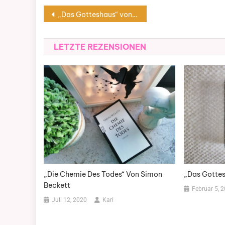
Beitragsnavigation
„Das Gotteshaus“ von C.J. Tudor
LETZTE REZENSIONEN
„Das Gottes
„Die Chemie Des Todes“ Von Simon
Beckett
Februar 5, 
Juli 12, 2020
Kari