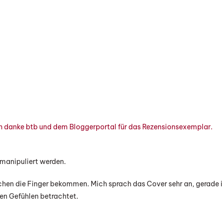
n
unden
er
ht“
n
derico
at
ch danke btb und dem Bloggerportal für das Rezensionsexemplar.
manipuliert werden.
schen die Finger bekommen. Mich sprach das Cover sehr an, gerade 
ten Gefühlen betrachtet.