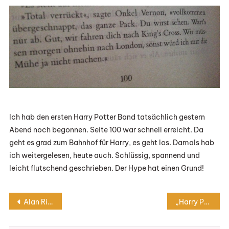
Letzte
Ich hab den ersten Harry Potter Band tatsächlich gestern
Abend noch begonnen. Seite 100 war schnell erreicht. Da
geht es grad zum Bahnhof für Harry, es geht los. Damals hab
ich weitergelesen, heute auch. Schlüssig, spannend und
leicht flutschend geschrieben. Der Hype hat einen Grund!
Beitragsnavigation
Alan Rickman ~ Machs gut, mein Halbblutprinz
„Harry Potter und der Stein der Weisen“ von Joanne K. Rowling