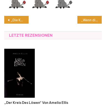
Beitragsnavigation
„Die Karte der zerbrochenen Träume“ von Zeyn Joukhadar
„Wenn die Hoffnung erwacht“ von Lilli Beck
LETZTE REZENSIONEN
„Der Kreis Des Löwen“ Von Amelia Ellis