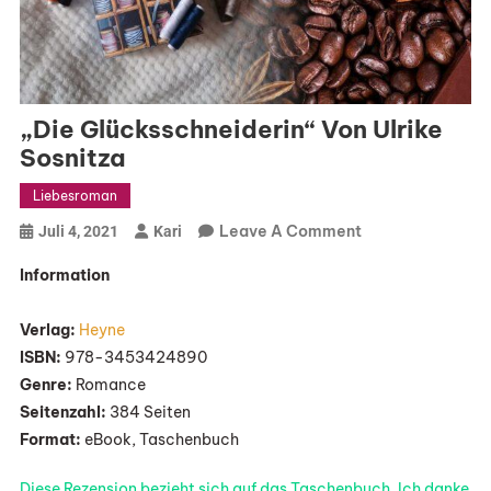
„Die Glücksschneiderin“ Von Ulrike
Sosnitza
Liebesroman
On
Leave A Comment
Juli 4, 2021
Kari
„Die
Information
Glücksschneider
Von
Verlag:
Heyne
Ulrike
ISBN:
978-3453424890
Sosnitza
Genre:
Romance
Seitenzahl:
384 Seiten
Format:
eBook, Taschenbuch
Diese Rezension bezieht sich auf das Taschenbuch. Ich danke