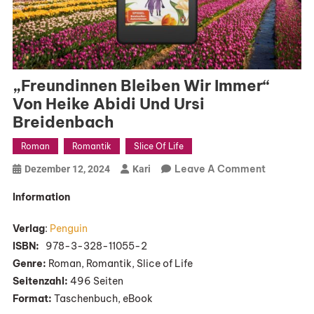
„Freundinnen Bleiben Wir Immer“
Von Heike Abidi Und Ursi
Breidenbach
Roman
Romantik
Slice Of Life
On
Leave A Comment
Dezember 12, 2024
Kari
„Freundin
Information
Bleiben
Wir
Verlag
:
Penguin
Immer“
ISBN:
‎ ‎ 978-3-328-11055-2
Von
Genre:
Roman, Romantik, Slice of Life
Heike
Seitenzahl:
496 Seiten
Abidi
Format:
Taschenbuch, eBook
Und