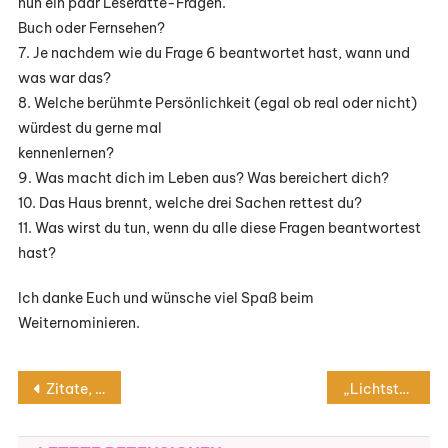
nun ein paar Leseratte-Fragen.
Buch oder Fernsehen?
7. Je nachdem wie du Frage 6 beantwortet hast, wann und
was war das?
8. Welche berühmte Persönlichkeit (egal ob real oder nicht)
würdest du gerne mal
kennenlernen?
9. Was macht dich im Leben aus? Was bereichert dich?
10. Das Haus brennt, welche drei Sachen rettest du?
11. Was wirst du tun, wenn du alle diese Fragen beantwortest
hast?
Ich danke Euch und wünsche viel Spaß beim
Weiternominieren.
Beitragsnavigation
Zitate, die nachhallen
„Lichtsturm – Die weiße Festung“ von Mark Lanvall