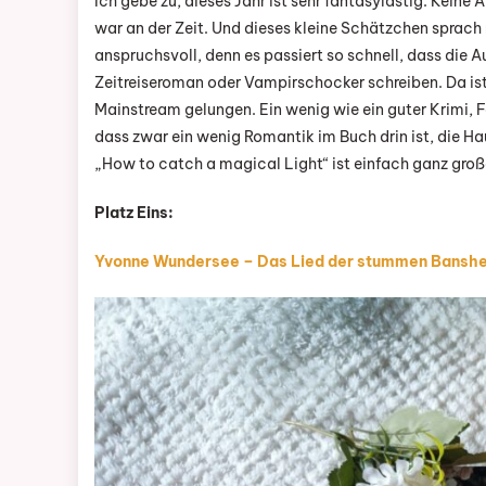
Ich gebe zu, dieses Jahr ist sehr fantasylastig. Kein
war an der Zeit. Und dieses kleine Schätzchen sprach
anspruchsvoll, denn es passiert so schnell, dass die 
Zeitreiseroman oder Vampirschocker schreiben. Da ist
Mainstream gelungen. Ein wenig wie ein guter Krimi, 
dass zwar ein wenig Romantik im Buch drin ist, die Ha
„How to catch a magical Light“ ist einfach ganz großa
Platz Eins:
Yvonne Wundersee – Das Lied der stummen Bansh