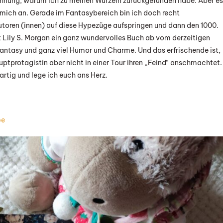
e Ahnung, warum ich zu meinen Wurzeln zurückgefunden habe. Aber es
 mich an. Gerade im Fantasybereich bin ich doch recht
Autoren (innen) auf diese Hypezüge aufspringen und dann den 1000.
 Lily S. Morgan ein ganz wundervolles Buch ab vom derzeitigen
Fantasy und ganz viel Humor und Charme. Und das erfrischende ist,
uptprotagistin aber nicht in einer Tour ihren „Feind“ anschmachtet.
rtig und lege ich euch ans Herz.
e
e