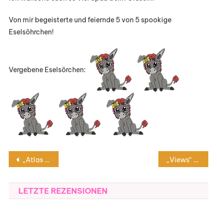
Von mir begeisterte und feiernde 5 von 5 spookige
Eselsöhrchen!
Vergebene Eselsörchen:
Beitragsnavigation
„Atlas – Die Geschichte von Pa Salt“ von Lucinda Riley und Harry Whittaker
„Views“ von Marc-Uwe Kling
LETZTE REZENSIONEN