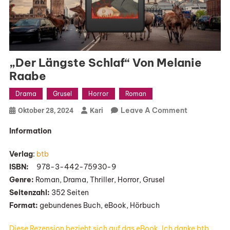
„Der Längste Schlaf“ Von Melanie
Raabe
Drama
Grusel
Horror
Roman
On
Leave A Comment
Oktober 28, 2024
Kari
„Der
Information
Längste
Schlaf“
Verlag
:
btb
Von
ISBN:
‎ ‎ ‎ ‎ 978-3-442-75930-9
Melanie
Genre:
Roman, Drama, Thriller, Horror, Grusel
Raabe
Seitenzahl:
352 Seiten
Format:
gebundenes Buch, eBook, Hörbuch
Diese Rezension bezieht sich auf das eBook. Ich danke btb