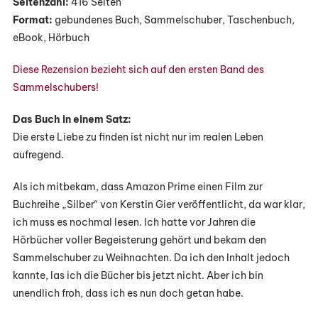
Seitenzahl:
416 Seiten
Träume“
Format:
gebundenes Buch, Sammelschuber, Taschenbuch,
Von
eBook, Hörbuch
Kerstin
Gier
Diese Rezension bezieht sich auf den ersten Band des
Sammelschubers!
Das Buch in einem Satz:
Die erste Liebe zu finden ist nicht nur im realen Leben
aufregend.
Als ich mitbekam, dass Amazon Prime einen Film zur
Buchreihe „Silber“ von Kerstin Gier veröffentlicht, da war klar,
ich muss es nochmal lesen. Ich hatte vor Jahren die
Hörbücher voller Begeisterung gehört und bekam den
Sammelschuber zu Weihnachten. Da ich den Inhalt jedoch
kannte, las ich die Bücher bis jetzt nicht. Aber ich bin
unendlich froh, dass ich es nun doch getan habe.