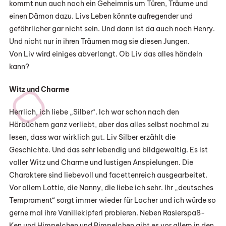
kommt nun auch noch ein Geheimnis um Türen, Träume und
einen Dämon dazu. Livs Leben könnte aufregender und
gefährlicher gar nicht sein. Und dann ist da auch noch Henry.
Und nicht nur in ihren Träumen mag sie diesen Jungen.
Von Liv wird einiges abverlangt. Ob Liv das alles händeln
kann?
Witz und Charme
Herrlich, ich liebe „Silber“. Ich war schon nach den
Hörbüchern ganz verliebt, aber das alles selbst nochmal zu
lesen, dass war wirklich gut. Liv Silber erzählt die
Geschichte. Und das sehr lebendig und bildgewaltig. Es ist
voller Witz und Charme und lustigen Anspielungen. Die
Charaktere sind liebevoll und facettenreich ausgearbeitet.
Vor allem Lottie, die Nanny, die liebe ich sehr. Ihr „deutsches
Temprament“ sorgt immer wieder für Lacher und ich würde so
gerne mal ihre Vanillekipferl probieren. Neben Rasierspaß-
Ken und Himpelchen und Pimpelchen gibt es vor allem in den