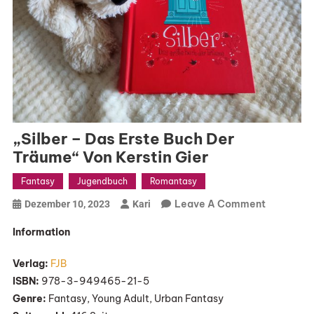
„Silber – Das Erste Buch Der
Träume“ Von Kerstin Gier
Fantasy
Jugendbuch
Romantasy
On
Leave A Comment
Dezember 10, 2023
Kari
„Silber
Information
–
Das
Verlag:
FJB
Erste
ISBN:
978-3-949465-21-5
Buch
Genre:
Fantasy, Young Adult, Urban Fantasy
Der