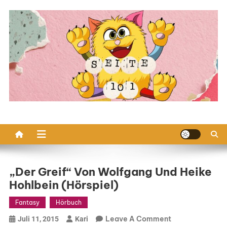
Skip
to
content
„Der Greif“ Von Wolfgang Und Heike
Hohlbein (Hörspiel)
Fantasy
Hörbuch
On
Leave A Comment
Juli 11, 2015
Kari