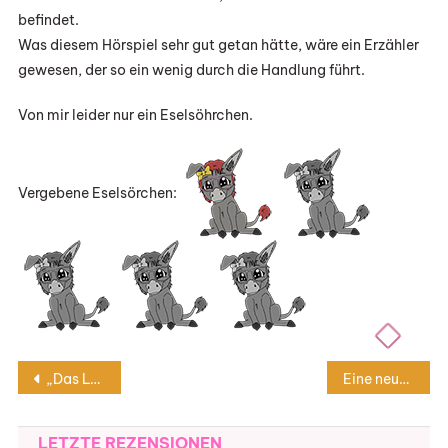
befindet.
Was diesem Hörspiel sehr gut getan hätte, wäre ein Erzähler
gewesen, der so ein wenig durch die Handlung führt.
Von mir leider nur ein Eselsöhrchen.
Vergebene Eselsörchen:
Beitragsnavigation
„Das Lächeln des Killers“ von J. D. Robb (Hörbuch)
Eine neue Rubrik, Geburtstag des Blogs, Gewinnspiel
LETZTE REZENSIONEN