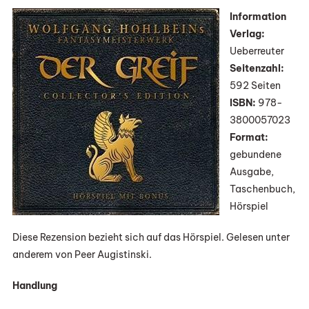
„Der
Information
Greif“
Verlag:
Von
Ueberreuter
Wolfgang
Seitenzahl:
Und
592 Seiten
Heike
ISBN:
978-
Hohlbein
3800057023
(Hörspiel)
Format:
gebundene
Ausgabe,
Taschenbuch,
Hörspiel
Diese Rezension bezieht sich auf das Hörspiel. Gelesen unter
anderem von Peer Augistinski.
Handlung