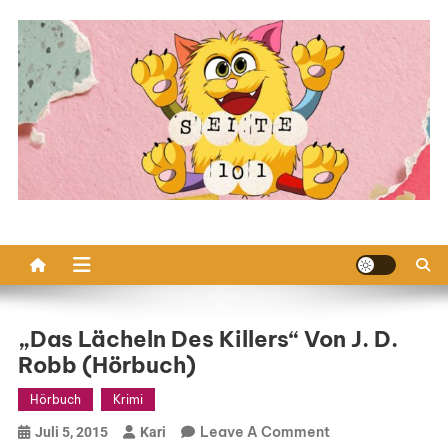
Skip
to
content
„Das Lächeln Des Killers“ Von J. D.
Robb (Hörbuch)
Hörbuch
Krimi
On
Leave A Comment
Juli 5, 2015
Kari