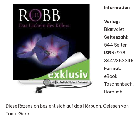
„Das
Information
Lächeln
Des
Verlag:
Killers“
Blanvalet
Von
Seitenzahl:
J.
544 Seiten
D.
ISBN:
978-
Robb
3442363346
(Hörbuch)
Format:
eBook,
Taschenbuch,
Hörbuch
Diese Rezension bezieht sich auf das Hörbuch. Gelesen von
Tanja Geke.