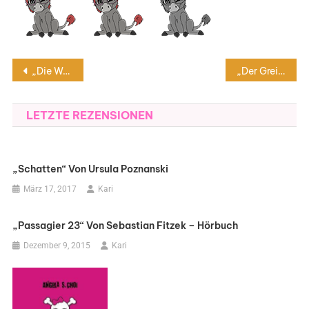
Beitragsnavigation
„Die Wahrheit über den Fall Harry Quebert“ von Joël Dicker
„Der Greif“ von Wolfgang und Heike Hohlbein (Hörspiel)
LETZTE REZENSIONEN
„Schatten“ Von Ursula Poznanski
März 17, 2017
Kari
„Passagier 23“ Von Sebastian Fitzek – Hörbuch
Dezember 9, 2015
Kari