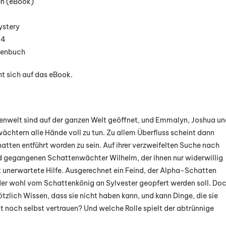
n (eBook)
stery
ttenwächter-
24
“
henbuch
ra
ht sich auf das eBook.
er
tenwelt sind auf der ganzen Welt geöffnet, und Emmalyn, Joshua u
htern alle Hände voll zu tun. Zu allem Überfluss scheint dann
tten entführt worden zu sein. Auf ihrer verzweifelten Suche nach
nd gegangenen Schattenwächter Wilhelm, der ihnen nur widerwillig
unerwartete Hilfe. Ausgerechnet ein Feind, der Alpha-Schatten
der wohl vom Schattenkönig an Sylvester geopfert werden soll. Do
zlich Wissen, dass sie nicht haben kann, und kann Dinge, die sie
pt noch selbst vertrauen? Und welche Rolle spielt der abtrünnige