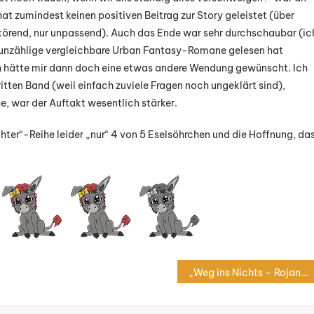
hat zumindest keinen positiven Beitrag zur Story geleistet (über
t störend, nur unpassend). Auch das Ende war sehr durchschaubar (ic
er unzählige vergleichbare Urban Fantasy-Romane gelesen hat
ich hätte mir dann doch eine etwas andere Wendung gewünscht. Ich
itten Band (weil einfach zuviele Fragen noch ungeklärt sind),
e, war der Auftakt wesentlich stärker.
r“-Reihe leider „nur“ 4 von 5 Eselsöhrchen und die Hoffnung, da
„Weg ins Nichts – Rojan Dizon 1“ von Francis Knight