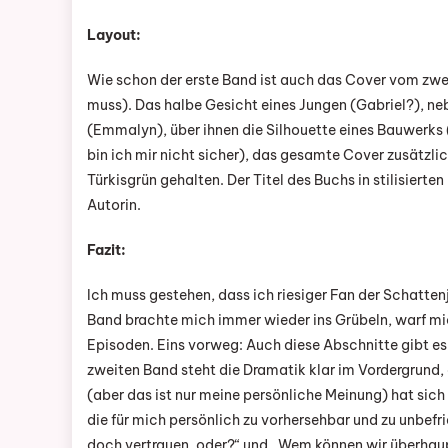
Layout:
Wie schon der erste Band ist auch das Cover vom zwei
muss). Das halbe Gesicht eines Jungen (Gabriel?), ne
(Emmalyn), über ihnen die Silhouette eines Bauwerks (
bin ich mir nicht sicher), das gesamte Cover zusätzli
Türkisgrün gehalten. Der Titel des Buchs in stilisier
Autorin.
Fazit:
Ich muss gestehen, dass ich riesiger Fan der Schattenjä
Band brachte mich immer wieder ins Grübeln, warf m
Episoden. Eins vorweg: Auch diese Abschnitte gibt e
zweiten Band steht die Dramatik klar im Vordergrund,
(aber das ist nur meine persönliche Meinung) hat sich
die für mich persönlich zu vorhersehbar und zu unbefr
doch vertrauen, oder?“ und „Wem können wir überhaup