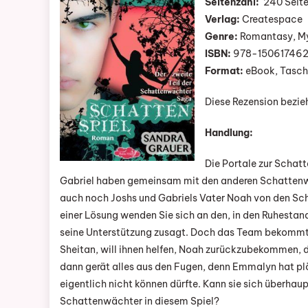
Seitenzahl:
240 Seite
Teil
Verlag:
Createspace
Der
Genre:
Romantasy, My
Scha
ISBN:
978-15061746
Saga
Format:
eBook, Tasc
Von
Sand
Diese Rezension bezie
Grau
Handlung:
Die Portale zur Schat
Gabriel haben gemeinsam mit den anderen Schattenwäc
auch noch Joshs und Gabriels Vater Noah von den Scha
einer Lösung wenden Sie sich an den, in den Ruhesta
seine Unterstützung zusagt. Doch das Team bekommt 
Sheitan, will ihnen helfen, Noah zurückzubekommen, 
dann gerät alles aus den Fugen, denn Emmalyn hat plöt
eigentlich nicht können dürfte. Kann sie sich überhau
Schattenwächter in diesem Spiel?