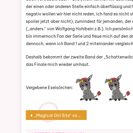
der einen oder anderen Stelle einfach überflüssig und 
negativ wollen wir hier nicht reden, ich fand es nich
spoiler jetzt aber nicht), zumindest für jemanden, d
(„anders.“ von Wolfgang Hohlbein z.B.). Ich persönl
bin immernoch Fan der Serie und freue mich auf den dr
dennoch, wenn ich Band 1 und 2 miteinander vergleich
Deshalb bekommt der zweite Band der „Schattenwächte
das Finale mich wieder umhaut.
Vergebene Eselsörchen:
Beitragsnavigation
„Magical Girl Site“ von Kentaro Sato