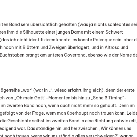
ten Band sehr übersichtlich gehalten (was ja nichts schlechtes se
ben ihm die Silhouette einer jungen Dame mit einem Schwert
das ich nicht identifizieren konnte, es könnte Palenque sein, aber 
ch noch mit Blättern und Zweigen überlagert, und in Altrosa und
ten Buchstaben prangt am unteren Coverrand, ebenso wie der Name d
gerreihe „war“ (war in „“, wieso erfahrt ihr gleich), denn der erste
ich von „Oh mein Gott“-Momenten bis hin zu „Scheiß Timing“-
s im zweiten Band noch, wenn auch nicht mehr so gehäuft. Denn im
 gefolgt von der Frage, wem man überhaupt noch trauen kann. Leid
 die Geschichte selbst im zweiten Band in eine Richtung entwickelt
iedigend war. Das ständige hin und her zwischen „Wir können uns
t noch trauen, wenn wir uns ständig alles verschweigen?“ war an