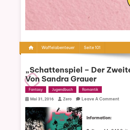
Waffelabenteuer
Seite 101
„Schattenspiel – Der Zweit
Von Sandra Grauer
Fantasy
Jugendbuch
Romantik
On
Leave A Comment
Mai 31, 2016
Zero
„Scha
–
Information:
Der
Zwei