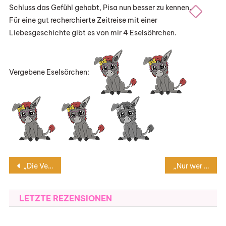
Schluss das Gefühl gehabt, Pisa nun besser zu kennen.
Für eine gut recherchierte Zeitreise mit einer
Liebesgeschichte gibt es von mir 4 Eselsöhrchen.
Vergebene Eselsörchen:
Beitragsnavigation
„Die Vergessenen“ von Ellen Sandberg
„Nur wer loslässt, hat das Herz frei“ von Amy E. Reichert
LETZTE REZENSIONEN