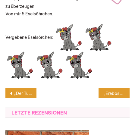
zu überzeugen.
Von mir 5 Eselsöhrchen.
Vergebene Eselsörchen:
Beitragsnavigation
„Der Turm der Liebenden“ von Catherine Aurel
„Erebos 2“ von Ursula Poznanski
LETZTE REZENSIONEN