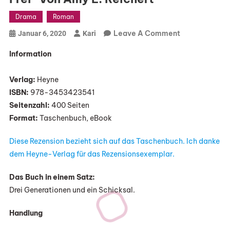
Drama
Roman
On
Leave A Comment
Januar 6, 2020
Kari
„Nur
Information
Wer
Loslässt,
Verlag:
Heyne
Hat
ISBN:
978-3453423541
Das
Seitenzahl:
400 Seiten
Herz
Format:
Taschenbuch, eBook
Frei“
Von
Diese Rezension bezieht sich auf das Taschenbuch. Ich danke
Amy
dem Heyne-Verlag für das Rezensionsexemplar.
E.
Reichert
Das Buch in einem Satz:
Drei Generationen und ein Schicksal.
Handlung