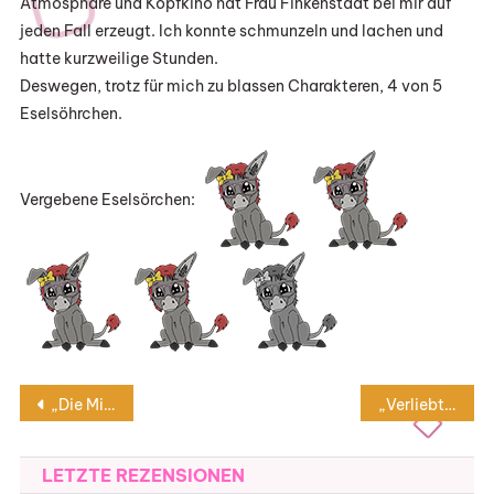
Atmosphäre und Kopfkino hat Frau Finkenstädt bei mir auf
jeden Fall erzeugt. Ich konnte schmunzeln und lachen und
hatte kurzweilige Stunden.
Deswegen, trotz für mich zu blassen Charakteren, 4 von 5
Eselsöhrchen.
Vergebene Eselsörchen:
Beitragsnavigation
„Die Mitternachtsrose“ von Lucinda Riley
„Verliebt bis in die Haarspitzen“ von Jurenka Jurk
LETZTE REZENSIONEN