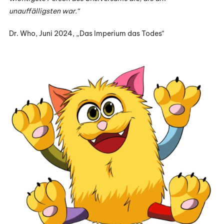
unauffälligsten war.“
Dr. Who, Juni 2024, „Das Imperium das Todes“