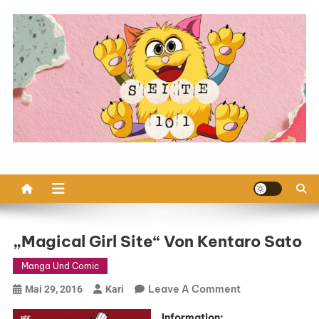
Skip
to
content
„Magical Girl Site“ Von Kentaro Sato
Manga Und Comic
On
Leave A Comment
Mai 29, 2016
Kari
„Magical
Information: