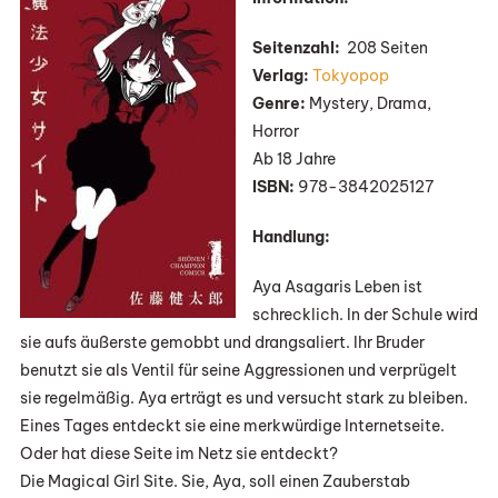
Girl
Site“
Seitenzahl:
208 Seiten
Von
Verlag:
Tokyopop
Kentaro
Genre:
Mystery, Drama,
Sato
Horror
Ab 18 Jahre
ISBN:
978-3842025127
Handlung:
Aya Asagaris Leben ist
schrecklich. In der Schule wird
sie aufs äußerste gemobbt und drangsaliert. Ihr Bruder
benutzt sie als Ventil für seine Aggressionen und verprügelt
sie regelmäßig. Aya erträgt es und versucht stark zu bleiben.
Eines Tages entdeckt sie eine merkwürdige Internetseite.
Oder hat diese Seite im Netz sie entdeckt?
Die Magical Girl Site. Sie, Aya, soll einen Zauberstab