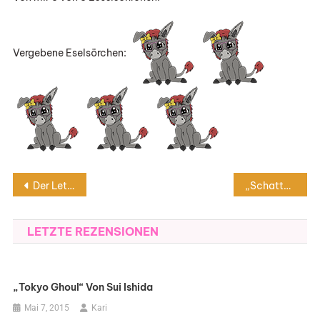
Vergebene Eselsörchen:
Beitragsnavigation
Der Letzte
„Schattenspiel – Der zweite Teil der Schattenwächter-Saga“ von Sandra Grauer
LETZTE REZENSIONEN
„Tokyo Ghoul“ Von Sui Ishida
Mai 7, 2015
Kari