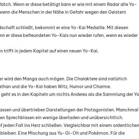
tch. Wenn er diese betätigt kann er wie mit einem Radar alle Yo-
 wenn die Menschen in der Nähe in Gefahr wegen den Geistern
schaft schließt, bekommt er eine Yo-Kai Medaille. Mit diesen
ann er diese befreundeten Yo-Kais nun wieder rufen, wenn es wieder
 trifft in jedem Kapitel auf einen neuen Yo-Kai.
er wird den Manga auch mögen. Die Charaktere sind natürlich
athan und die Yo-Kai haben Witz, Humor und Charme.
 geht es in den Kapiteln um nichts Anderes als die Sammlung der Y
massen und übertrieben Darstellungen der Protagonisten. Manchmal
 den Sprechblasen ein wenige überladen und unübersichtlich.
jeden Fall ins Herz schließen. Vergleichbar mit einem ordentliche
 bleiben. Eine Mischung aus Yu-Gi-Oh und Pokémon. Für die