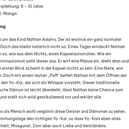
onishi
pfehlung: 8 – 10 Jahre
t: Manga
ung
t um das Kind Nathan Adams. Der ist erstmal ein ganz normaler
 Doch das bleibt natürlich nicht so. Eines Tages entdeckt Nathan
h so, wie aus dem Nichts, einen Kapselautomaten. Wie ein
miautomat sieht dieser aus. Er wirf eine Münze ein, dreht dran und
 ersten Blick scheint in der Kapsel nichts zu sein. Eine Niete, wie
. Doch mit einem lauten „Puff“ befreit Nathan mit dem Öffnen der
den Yo-Kai, der sich als Whisper vorstellt. Dieser traditionelle
sche Dämon ist leicht überdreht, lässt Nathan keine Chance zum
nd stellt sich wild gestikulierend vor und erklärt alle
 es als Mensch wohl vergönnt diese Geister und Dämonen zu sehen.
 Stimmungslage den richtigen Yo-Kai, so dass Yo-Kais eben alles
treit, Missgunst, Zorn aber auch Liebe und Verständnis.