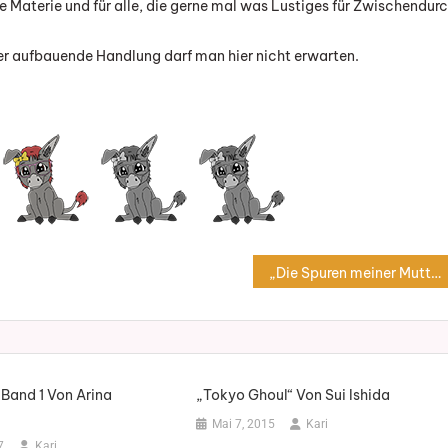
ie Materie und für alle, die gerne mal was Lustiges für Zwischendur
er aufbauende Handlung darf man hier nicht erwarten.
„Die Spuren meiner Mutter“ von Jodi Picoult
 Band 1 Von Arina
„Tokyo Ghoul“ Von Sui Ishida
Mai 7, 2015
Kari
7
Kari