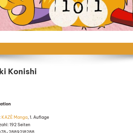
i Konishi
On
Yo-
ation
ai
atch“
:
KAZÈ Manga
, 1. Auflage
on
zahl: 192 Seiten
oriyuki
 978-2889218288