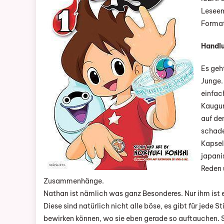
K
Leseem
Forma
Handl
Es geh
Junge.
einfac
Kaugum
auf den
schade
Kapsel 
japani
Reden u
Zusammenhänge.
Nathan ist nämlich was ganz Besonderes. Nur ihm ist
Diese sind natürlich nicht alle böse, es gibt für jede
bewirken können, wo sie eben gerade so auftauchen. S