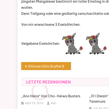
jüngsten Mangaleser bestimmt ein toller Einstieg in d
wollen.
Denn Tiefgang oder eine großartig verschachtelte od
Von mir erwachsene 3 Eselsöhrchen.
Vergebene Eselsörchen:
Beitragsnavigation
Gilmore Girls Staffel 8
LETZTE REZENSIONEN
„Ano Hana“ Von Cho-Heiwa Busters
„31 I Dream“
Tanemura
April 29, 2016
Kari
Juli 24, 201