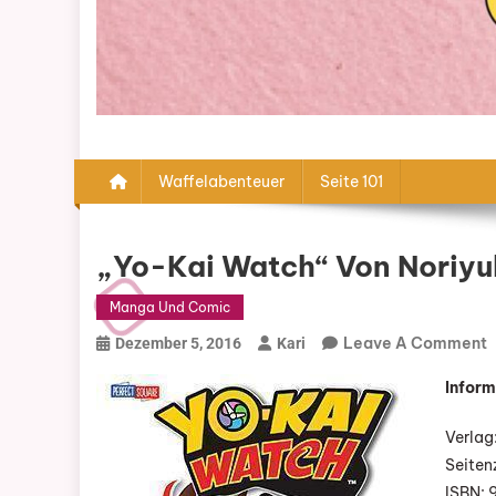
Waffelabenteuer
Seite 101
„Yo-Kai Watch“ Von Noriyuk
Manga Und Comic
Leave A Comment
Dezember 5, 2016
Kari
„
Inform
K
W
Verlag
V
Seiten
N
ISBN: