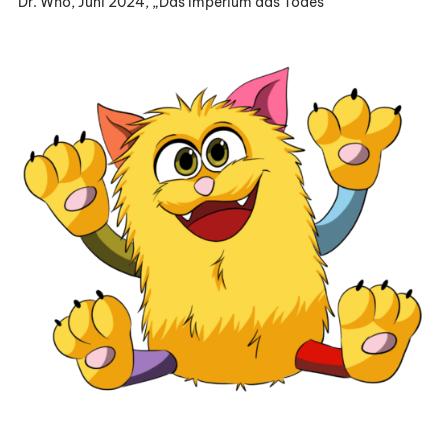
Dr. Who, Juni 2024, „Das Imperium das Todes“