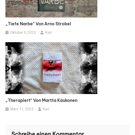
„Tiefe Narbe“ Von Arno Strobel
Oktober 9, 2023
Kari
„Therapiert“ Von Martta Kaukonen
März 11, 2023
Kari
Schreibe einen Kommentar