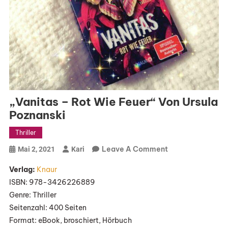
„Vanitas – Rot Wie Feuer“ Von Ursula
Poznanski
Thriller
On
Leave A Comment
Mai 2, 2021
Kari
„Vanitas
Verlag:
Knaur
–
ISBN: 978-3426226889
Rot
Genre: Thriller
Wie
Seitenzahl: 400 Seiten
Feuer“
Format: eBook, broschiert, Hörbuch
Von