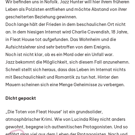
Wir befinden uns in Nofolk. Jazz Hunter will hier ihrem früheren
Leben als Polzisten entfliehen und möchte Abstand von ihrer
gescheiterten Beziehung gewinnen.
Doch lange hält der Frieden in dem beschaulichen Ort nicht
an. In dem hiesigen Internat wird Charlie Cavendish, 18 Jahre,
in Fleat House tot aufgefunden. Das Wohnheim und die
Aufsichtslehrer sind sehr betroffen von dem Ereignis.
Noch ist nicht klar, ob es ein Mord oder ein Unfall war.
Jazz bekommt die Möglichkeit, sich diesem Fall anzunehemn.
Schnell stellt sich heraus, dass das Leben im Internat nichts
mit Beschaulichkeit und Romantik zu tun hat. Hinter den
Mauern scheinen sich eine Menge Geheimisse zu verbergen.
Dicht gepackt
„Die Toten von Fleat House“ ist ein grundsolider,
atmosphärischer Krimi. Wie von Lucinda Riley nicht anders
gewohnt, begegne ich authenitischen Protagonisten. Und so
erfährt man viel aus dem Leben der Protagonisten. Nach und