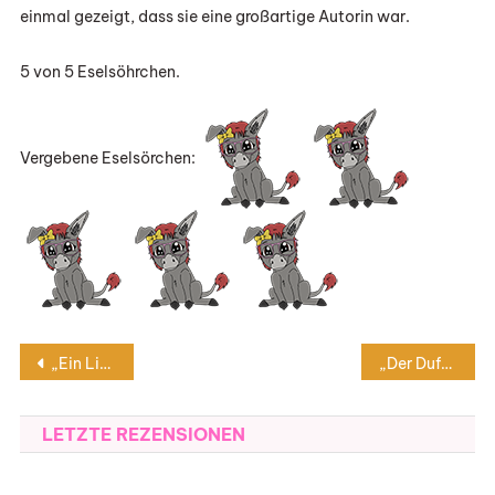
einmal gezeigt, dass sie eine großartige Autorin war.
5 von 5 Eselsöhrchen.
Vergebene Eselsörchen:
Beitragsnavigation
„Ein Lied für Molly“ von Claudia Winter
„Der Duft der Kirschblüten“ von Rosalie Schmidt
LETZTE REZENSIONEN