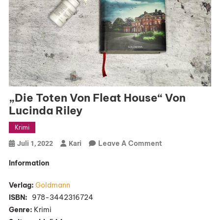
„Die Toten Von Fleat House“ Von
Lucinda Riley
Krimi
On
Leave A Comment
Juli 1, 2022
Kari
„Die
Information
Toten
Von
Verlag:
Goldmann
Fleat
ISBN:
‎ ‎ 978-3442316724
House“
Genre:
Krimi
Von