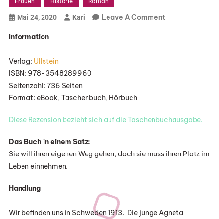
Frauen
Historie
Roman
On
Leave A Comment
Mai 24, 2020
Kari
„Die
Information
Frauen
Vom
Verlag:
Ullstein
Löwenhof
ISBN: 978-3548289960
–
Seitenzahl: 736 Seiten
Agnetas
Format: eBook, Taschenbuch, Hörbuch
Erbe“
Von
Diese Rezension bezieht sich auf die Taschenbuchausgabe.
Corina
Bomann
Das Buch in einem Satz:
Sie will ihren eigenen Weg gehen, doch sie muss ihren Platz im
Leben einnehmen.
Handlung
Wir befinden uns in Schweden 1913. Die junge Agneta