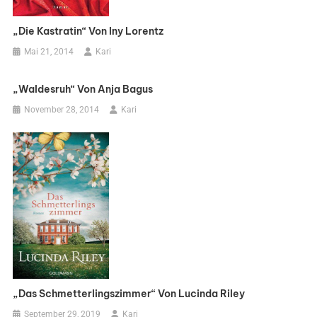
„Die Kastratin“ Von Iny Lorentz
Mai 21, 2014
Kari
„Waldesruh“ Von Anja Bagus
November 28, 2014
Kari
„Das Schmetterlingszimmer“ Von Lucinda Riley
September 29, 2019
Kari