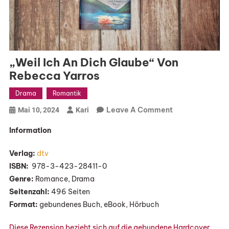
„Weil Ich An Dich Glaube“ Von
Rebecca Yarros
Drama
Romantik
On
Leave A Comment
Mai 10, 2024
Kari
„Weil
Information
Ich
An
Verlag:
dtv
Dich
ISBN:
‎ 978-3-423-28411-0
Glaube“
Genre:
Romance, Drama
Von
Seitenzahl:
496 Seiten
Rebecca
Format:
gebundenes Buch, eBook, Hörbuch
Yarros
Diese Rezension bezieht sich auf die gebundene Hardcover